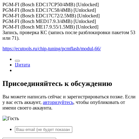
PGM-FI (Bosch EDC17CP50/4MB) [Unlocked]
PGM-FI (Bosch EDC17C58/4MB) [Unlocked]
PGM-FI (Bosch EDC17C72/2.5MB) [Unlocked]
PGM-FI (Bosch MED17.9.3/4MB) [Unlocked]
PGM-FI (Bosch ME17.9.55/1.5MB) [Unlocked]
Запись, проверка КС (запись после разблокировки пакетом 53
или 71).
https://ecutools.ru/chip-tuning/pcmflash/modul-66/
Цитата
Присоединяйтесь к обсуждению
Вы можете написать сейчас и зарегистрироваться позже. Если
у вас есть аккаунт,
авторизуйтесь
, чтобы опубликовать от
имени своего аккаунта.