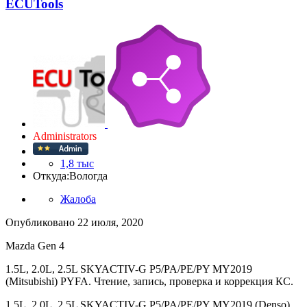
ECUTools
Administrators
1,8 тыс
Откуда:
Вологда
Жалоба
Опубликовано
22 июля, 2020
Mazda Gen 4
1.5L, 2.0L, 2.5L SKYACTIV-G P5/PA/PE/PY MY2019
(Mitsubishi) PYFA. Чтение, запись, проверка и коррекция КС.
1.5L, 2.0L, 2.5L SKYACTIV-G P5/PA/PE/PY MY2019 (Denso)