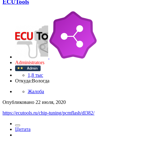
ECUTools
Administrators
1,8 тыс
Откуда:
Вологда
Жалоба
Опубликовано
22 июля, 2020
https://ecutools.ru/chip-tuning/pcmflash/dl382/
Цитата