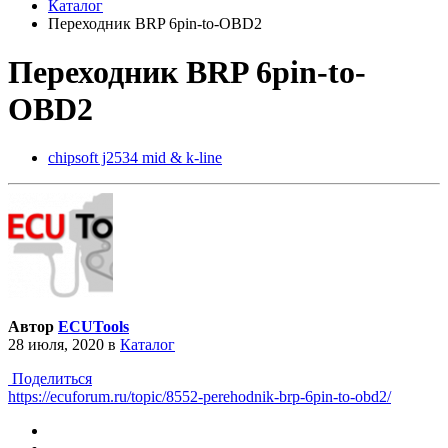
Каталог
Переходник BRP 6pin-to-OBD2
Переходник BRP 6pin-to-
OBD2
chipsoft j2534 mid & k-line
Автор
ECUTools
28 июля, 2020
в
Каталог
Поделиться
https://ecuforum.ru/topic/8552-perehodnik-brp-6pin-to-obd2/