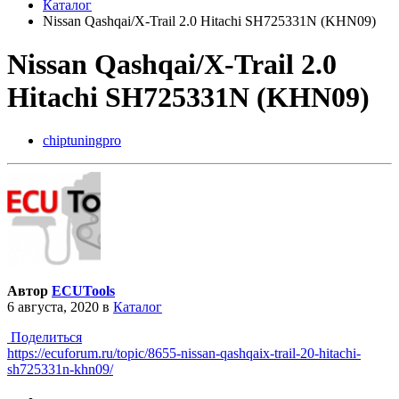
Каталог
Nissan Qashqai/X-Trail 2.0 Hitachi SH725331N (KHN09)
Nissan Qashqai/X-Trail 2.0
Hitachi SH725331N (KHN09)
chiptuningpro
Автор
ECUTools
6 августа, 2020
в
Каталог
Поделиться
https://ecuforum.ru/topic/8655-nissan-qashqaix-trail-20-hitachi-
sh725331n-khn09/