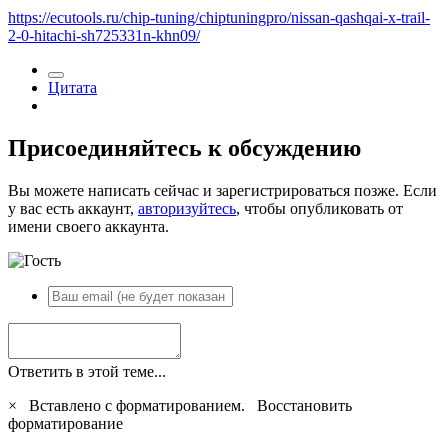
https://ecutools.ru/chip-tuning/chiptuningpro/nissan-qashqai-x-trail-
2-0-hitachi-sh725331n-khn09/
Цитата
Присоединяйтесь к обсуждению
Вы можете написать сейчас и зарегистрироваться позже. Если
у вас есть аккаунт,
авторизуйтесь
, чтобы опубликовать от
имени своего аккаунта.
Ответить в этой теме...
×
Вставлено с форматированием.
Восстановить
форматирование