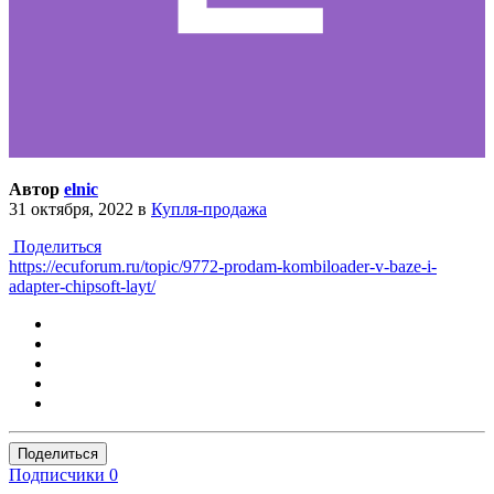
Автор
elnic
31 октября, 2022
в
Купля-продажа
Поделиться
https://ecuforum.ru/topic/9772-prodam-kombiloader-v-baze-i-
adapter-chipsoft-layt/
Поделиться
Подписчики
0