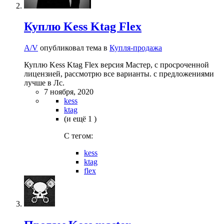
Куплю Kess Ktag Flex
A/V
опубликовал тема в
Купля-продажа
Куплю Kess Ktag Flex версия Мастер, с просроченной
лицензией, рассмотрю все варианты. с предложениями
лучше в Лс.
7 ноября, 2020
kess
ktag
(и ещё 1 )
C тегом:
kess
ktag
flex