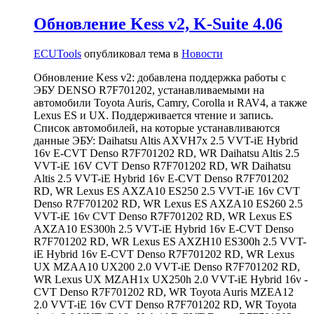
Обновление Kess v2, K-Suite 4.06
ECUTools
опубликовал тема в
Новости
Обновление Kess v2: добавлена поддержка работы с
ЭБУ DENSO R7F701202, устанавливаемыми на
автомобили Toyota Auris, Camry, Corolla и RAV4, а также
Lexus ES и UX. Поддерживается чтение и запись.
Список автомобилей, на которые устанавливаются
данные ЭБУ: Daihatsu Altis AXVH7x 2.5 VVT-iE Hybrid
16v E-CVT Denso R7F701202 RD, WR Daihatsu Altis 2.5
VVT-iE 16V CVT Denso R7F701202 RD, WR Daihatsu
Altis 2.5 VVT-iE Hybrid 16v E-CVT Denso R7F701202
RD, WR Lexus ES AXZA10 ES250 2.5 VVT-iE 16v CVT
Denso R7F701202 RD, WR Lexus ES AXZA10 ES260 2.5
VVT-iE 16v CVT Denso R7F701202 RD, WR Lexus ES
AXZA10 ES300h 2.5 VVT-iE Hybrid 16v E-CVT Denso
R7F701202 RD, WR Lexus ES AXZH10 ES300h 2.5 VVT-
iE Hybrid 16v E-CVT Denso R7F701202 RD, WR Lexus
UX MZAA10 UX200 2.0 VVT-iE Denso R7F701202 RD,
WR Lexus UX MZAH1x UX250h 2.0 VVT-iE Hybrid 16v -
CVT Denso R7F701202 RD, WR Toyota Auris MZEA12
2.0 VVT-iE 16v CVT Denso R7F701202 RD, WR Toyota