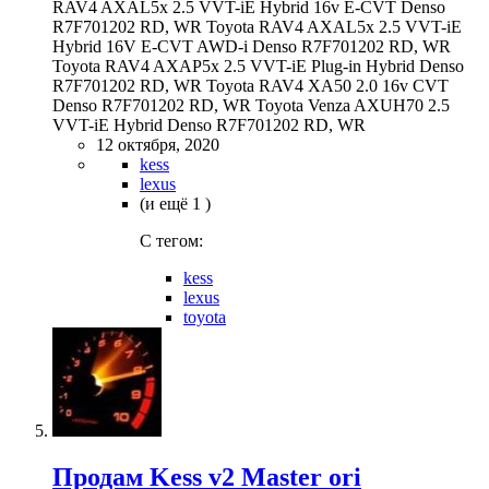
RAV4 AXAL5x 2.5 VVT-iE Hybrid 16v E-CVT Denso
R7F701202 RD, WR Toyota RAV4 AXAL5x 2.5 VVT-iE
Hybrid 16V E-CVT AWD-i Denso R7F701202 RD, WR
Toyota RAV4 AXAP5x 2.5 VVT-iE Plug-in Hybrid Denso
R7F701202 RD, WR Toyota RAV4 XA50 2.0 16v CVT
Denso R7F701202 RD, WR Toyota Venza AXUH70 2.5
VVT-iE Hybrid Denso R7F701202 RD, WR
12 октября, 2020
kess
lexus
(и ещё 1 )
C тегом:
kess
lexus
toyota
Продам Kess v2 Master ori