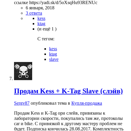
ссылке https://yadi.sk/d/5oXsqHu93RENUc
6 января, 2018
3 ответа
kess
ktag
(и ещё 1 )
C тегом:
kess
ktag
slave
Продам Kess + K-Tag Slave (слэйв)
Sergv87
опубликовал тема в
Купля-продажа
Продам Kess и K-Tag ори слейв, привязаны к
лаборатории скорости, покупались там же, протоколы
car и bike. С привязкой к другому мастеру проблем не
будет. Подписка кончилась 28.08.2017. Комплектность