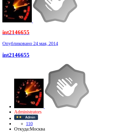
int2146655
Опубликовано
24 мая, 2014
int2146655
Administrators
110
Откуда:
Москва