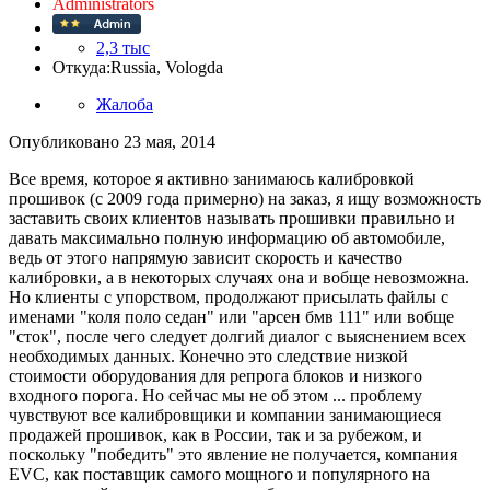
Administrators
2,3 тыс
Откуда:
Russia, Vologda
Жалоба
Опубликовано
23 мая, 2014
Все время, которое я активно занимаюсь калибровкой
прошивок (с 2009 года примерно) на заказ, я ищу возможность
заставить своих клиентов называть прошивки правильно и
давать максимально полную информацию об автомобиле,
ведь от этого напрямую зависит скорость и качество
калибровки, а в некоторых случаях она и вобще невозможна.
Но клиенты с упорством, продолжают присылать файлы с
именами "коля поло седан" или "арсен бмв 111" или вобще
"сток", после чего следует долгий диалог с выяснением всех
необходимых данных. Конечно это следствие низкой
стоимости оборудования для репрога блоков и низкого
входного порога. Но сейчас мы не об этом ... проблему
чувствуют все калибровщики и компании занимающиеся
продажей прошивок, как в России, так и за рубежом, и
поскольку "победить" это явление не получается, компания
EVC, как поставщик самого мощного и популярного на