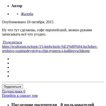
Автор
Жалоба
Опубликовано
16 октября, 2015
Ну что тут сделаешь, софт европейский, можно руками
записывать всё что угодно.
Поделиться
https://ecuforum.ru/topic/15-ini4winols-%E2%80%94-luchshee-
sredstvo-vzaimodeystviya-chip-tyunera-s-kalibrovschikom/
Поделиться
Подписчики
0
Перейти к списку тем
Последние посетители
0 пользователей