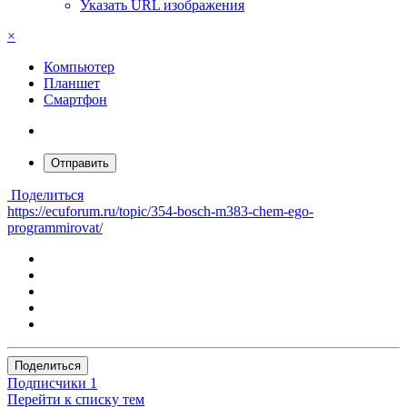
Указать URL изображения
×
Компьютер
Планшет
Смартфон
Отправить
Поделиться
https://ecuforum.ru/topic/354-bosch-m383-chem-ego-
programmirovat/
Поделиться
Подписчики
1
Перейти к списку тем