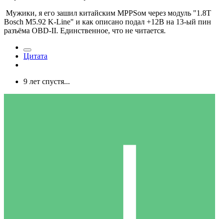
Мужики, я его зашил китайским MPPSом через модуль "1.8T
Bosch M5.92 K-Line" и как описано подал +12В на 13-ый пин
разъёма OBD-II. Единственное, что не читается.
Цитата
9 лет спустя...