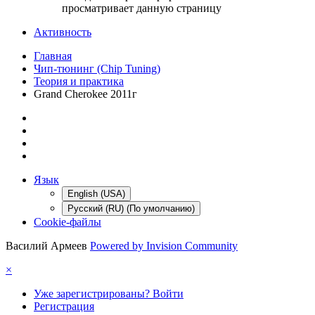
просматривает данную страницу
Активность
Главная
Чип-тюнинг (Chip Tuning)
Теория и практика
Grand Cherokee 2011г
Язык
English (USA)
Русский (RU) (По умолчанию)
Cookie-файлы
Василий Армеев
Powered by Invision Community
×
Уже зарегистрированы? Войти
Регистрация