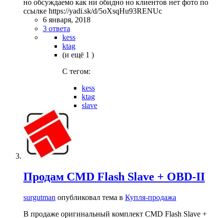
но обсуждаемо как ни обидно но клиентов нет фото по
ссылке https://yadi.sk/d/5oXsqHu93RENUc
6 января, 2018
3 ответа
kess
ktag
(и ещё 1 )
C тегом:
kess
ktag
slave
Продам CMD Flash Slave + OBD-II
surgutman
опубликовал тема в
Купля-продажа
В продаже оригинальный комплект CMD Flash Slave +