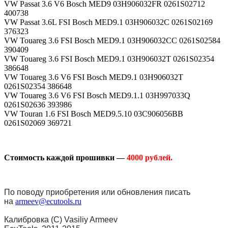
VW Passat 3.6 V6 Bosch MED9 03H906032FR 0261S02712
400738
VW Passat 3.6L FSI Bosch MED9.1 03H906032C 0261S02169
376323
VW Touareg 3.6 FSI Bosch MED9.1 03H906032CC 0261S02584
390409
VW Touareg 3.6 FSI Bosch MED9.1 03H906032T 0261S02354
386648
VW Touareg 3.6 V6 FSI Bosch MED9.1 03H906032T
0261S02354 386648
VW Touareg 3.6 V6 FSI Bosch MED9.1.1 03H997033Q
0261S02636 393986
VW Touran 1.6 FSI Bosch MED9.5.10 03C906056BB
0261S02069 369721
Стоимость каждой прошивки —
4000 рублей.
По поводу приобретения или обновления писать
на
armeev@ecutools.ru
Калибровка (С) Vasiliy Armeev