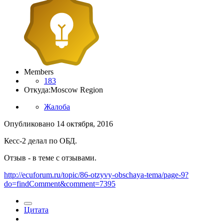
Members
183
Откуда:
Moscow Region
Жалоба
Опубликовано
14 октября, 2016
Кесс-2 делал по ОБД.
Отзыв - в теме с отзывами.
http://ecuforum.ru/topic/86-otzyvy-obschaya-tema/page-9?
do=findComment&comment=7395
Цитата