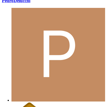
PedroDelucchi