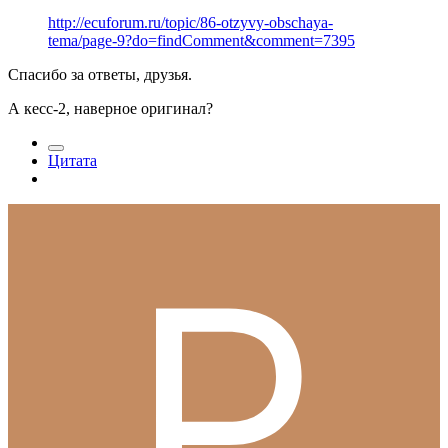
http://ecuforum.ru/topic/86-otzyvy-obschaya-
tema/page-9?do=findComment&comment=7395
Спасибо за ответы, друзья.
А кесс-2, наверное оригинал?
Цитата