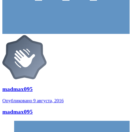
madmax095
Опубликовано
9 августа, 2016
madmax095