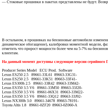
— Стоковые прошивки в пакетах представлены не будут. Возвра
В остальном, в прошивках на бензиновые автомобили измене
динамическое обогащение), калибровки моментной модели, фазы
отметить что прирост мощности более чем на 5-7% на бензино
клиентам.
На данный момент доступны следующие версии серийного ПО
Producer Series Model ECU Prod. Software
Lexus ES250 2.5 89661-33L61 89663-33G31-
Lexus ES250 2.5 89661-33K51 89663-33F41-
Lexus ES300h 2.5 89661-33R42 89663-33M42-
Lexus ES350 3.5 V6 89661-33M50 89663-33J20-
Lexus ES350 3.5 V6 89661-06X31 89663-33M22-
Lexus ES350 3.5 V6 89661-33Q12 89663-33J92-
Lexus NX300h 3.0 89661-34678 89663-78191-
Toyota Altis 1.8 89661-0ZF20 89663-0Z060-A