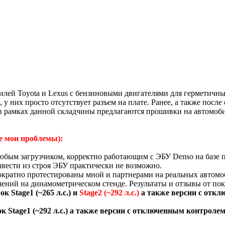
илей Toyota и Lexus с бензиновыми двигателями для герметичн
 у них просто отсутствует разъем на плате. Ранее, а также пос
в рамках данной складчины предлагаются прошивки на автомобил
не мои проблемы):
любым загрузчиком, корректно работающим с ЭБУ Denso на баз
ывести из строя ЭБУ практически не возможно.
гократно протестированы мной и
партнерами
на реальных автомо
ений на динамометрическом стенде. Результаты и отзывы от по
к Stage1 (~265 л.с.) и
Stage2 (~292 л.с.)
а также версии с отк
вок Stage1 (~292 л.с.) а также версии с отключенным контр