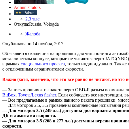
Administrators
2,3 тыс
Откуда:
Russia, Vologda
Жалоба
Опубликовано
14 ноября, 2017
Объявляется складчина на прошивки для чип-тюнинга автомоб
металлическом корпусе, которые не читаются через JATG(NBD),
в рамках
специального проекта
, только индивидуально. Также 
с отключенным ограничителем скорости.
Важно (хотя, замечено, что это всё равно не читают, но это 
— Запись прошивок из пакета через OBD-II разъем возможна 
BitBox
,
Toyota/Lexus flasher
. Если соблюдать все инструкции, в
— Все предлагаемые в рамках данного пакета прошивки, мно
— Для моторов 2.5, 3.5 проведены комплексные испытания реш
— Для моторов 3.5 (249 л.с.) доступны два варианта прошиво
ДК и лимитами скорости.
— Для моторов 3.5 (268 и 277 л.с.) доступны версии проши
скорости.