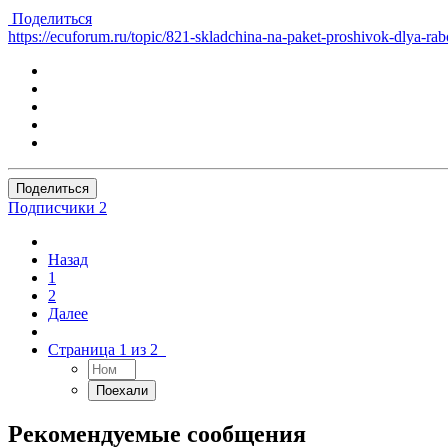
Поделиться
https://ecuforum.ru/topic/821-skladchina-na-paket-proshivok-dlya-
Поделиться
Подписчики
2
Назад
1
2
Далее
Страница 1 из 2
Рекомендуемые сообщения