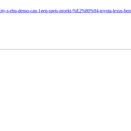
raboty-s-ebu-denso-can-1gen-spets-proekt-%E2%80%94-toyota-lexus-ben