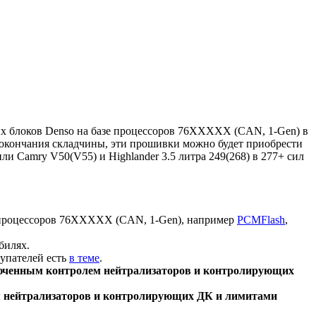
ых блоков Denso на базе процессоров 76XXXXX (CAN, 1-Gen) в
ле окончания складчины, эти прошивки можно будет приобрести
и Camry V50(V55) и Highlander 3.5 литра 249(268) в 277+ сил
е процессоров 76XXXXX (CAN, 1-Gen), например
PCMFlash
,
билях.
купателей есть
в теме
.
люченным контролем нейтрализаторов и контролирующих
олем нейтрализаторов и контролирующих ДК и лимитами