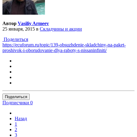
Автор
Vasiliy Armeev
25 января, 2015
в
Складчины и акции
Поделиться
https://ecuforum.ru/topic/139-obsuzhdenie-skladchiny-na-paket-
proshivok-i-oborudovanie-dlya-raboty-s-nissaninfiniti/
Поделиться
Подписчики
0
Назад
1
2
3