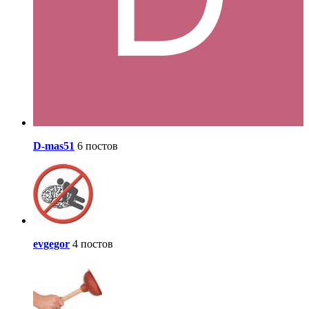
D-mas51
6 постов
evgegor
4 постов