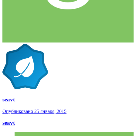
seavt
Опубликовано
25 января, 2015
seavt